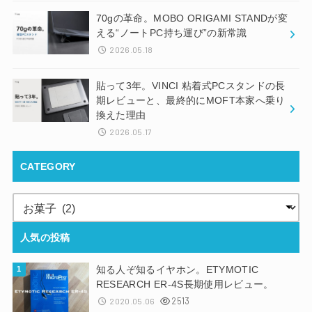
70gの革命。MOBO ORIGAMI STANDが変
える“ノートPC持ち運び”の新常識
2026.05.18
貼って3年。VINCI 粘着式PCスタンドの長
期レビューと、最終的にMOFT本家へ乗り
換えた理由
2026.05.17
CATEGORY
人気の投稿
知る人ぞ知るイヤホン。ETYMOTIC
RESEARCH ER-4S長期使用レビュー。
2513
2020.05.06