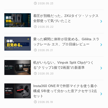
2026.05.23
着圧が別格だった。2XUタイツ・ソックス
全部使って気づいたこと
2026.05.22
乗った瞬間に体幹が目覚める。Gililita スラ
ックレール エス、プロ目線レビュー
2026.05.21
机がいらない。Vinpok Split Clipがつく
る“クリップ1個で2画面”の新基準
2026.05.20
Insta360 ONE Rで外部マイクを使う最小
構成 5年使って分かった音アクセサリ2点
セット
2026.05.19