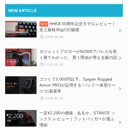
索:
NEW ARTICLE
HHKB 30周年記念モデルレビュー｜
史上最軽30gの打鍵感
2026.08.06
ガジェットブロガーがNODDアパレルを長
く着てわかった、買う理由が増える服の話
2026.05.25
ゴツくて3,000円以下。Spigen Rugged
Armor PROが証明する“バンド一体型ケー
ス”の新基準
2026.05.24
一足¥2,200の価値、あるか。STANCE ソ
ックス レビュー｜フットバッガーが選ぶ
理由