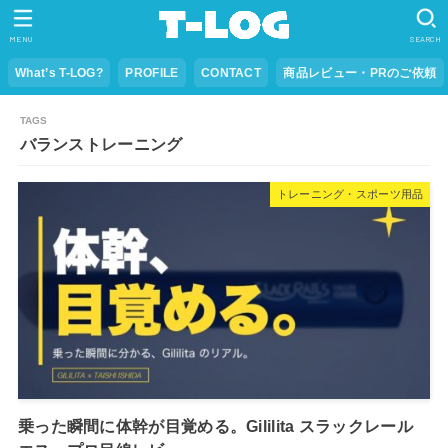
MENU
SEARCH
What’s T-LOG?
PROFILE
CONTACT
商品レビュー・PRのご依頼
バランストレーニング
トレーニング・スポーツ用品
乗った瞬間に体幹が目覚める。Gililita スラックレール