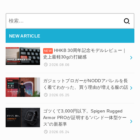
検
索:
NEW ARTICLE
HHKB 30周年記念モデルレビュー｜
史上最軽30gの打鍵感
2026.08.06
ガジェットブロガーがNODDアパレルを長
く着てわかった、買う理由が増える服の話
2026.05.25
ゴツくて3,000円以下。Spigen Rugged
Armor PROが証明する“バンド一体型ケー
ス”の新基準
2026.05.24