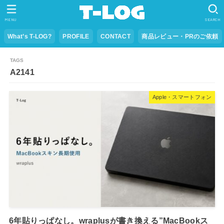
MENU
SEARCH
What’s T-LOG?
PROFILE
CONTACT
商品レビュー・PRのご依頼
A2141
Apple・スマートフォン
6年貼りっぱなし。wraplusが書き換える”MacBookス