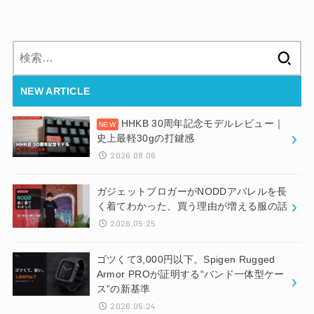
検
索:
NEW ARTICLE
HHKB 30周年記念モデルレビュー｜
史上最軽30gの打鍵感
2026.08.06
ガジェットブロガーがNODDアパレルを長
く着てわかった、買う理由が増える服の話
2026.05.25
ゴツくて3,000円以下。Spigen Rugged
Armor PROが証明する“バンド一体型ケー
ス”の新基準
2026.05.24