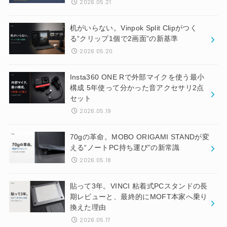
2026.05.21
机がいらない。Vinpok Split Clipがつく
る“クリップ1個で2画面”の新基準
2026.05.20
Insta360 ONE Rで外部マイクを使う最小
構成 5年使って分かった音アクセサリ2点
セット
2026.05.19
70gの革命。MOBO ORIGAMI STANDが変
える“ノートPC持ち運び”の新常識
2026.05.18
貼って3年。VINCI 粘着式PCスタンドの長
期レビューと、最終的にMOFT本家へ乗り
換えた理由
2026.05.17