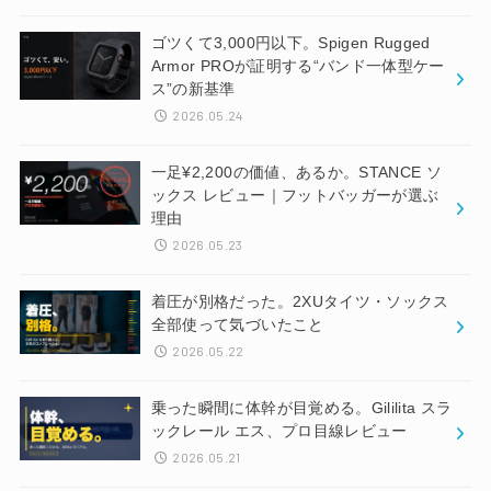
ゴツくて3,000円以下。Spigen Rugged
Armor PROが証明する“バンド一体型ケー
ス”の新基準
2026.05.24
一足¥2,200の価値、あるか。STANCE ソ
ックス レビュー｜フットバッガーが選ぶ
理由
2026.05.23
着圧が別格だった。2XUタイツ・ソックス
全部使って気づいたこと
2026.05.22
乗った瞬間に体幹が目覚める。Gililita スラ
ックレール エス、プロ目線レビュー
2026.05.21