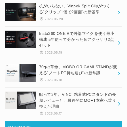
机がいらない。Vinpok Split Clipがつく
る“クリップ1個で2画面”の新基準
2026.05.20
Insta360 ONE Rで外部マイクを使う最小
構成 5年使って分かった音アクセサリ2点
セット
2026.05.19
70gの革命。MOBO ORIGAMI STANDが変
える“ノートPC持ち運び”の新常識
2026.05.18
貼って3年。VINCI 粘着式PCスタンドの長
期レビューと、最終的にMOFT本家へ乗り
換えた理由
2026.05.17