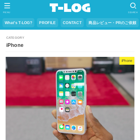
MENU
SEARCH
What’s T-LOG?
PROFILE
CONTACT
商品レビュー・PRのご依頼
iPhone
iPhone