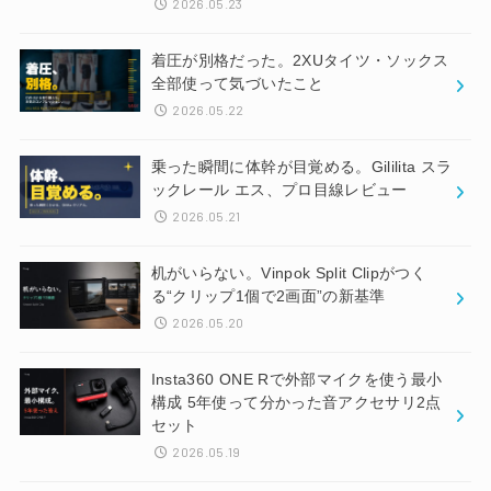
2026.05.23
着圧が別格だった。2XUタイツ・ソックス
全部使って気づいたこと
2026.05.22
乗った瞬間に体幹が目覚める。Gililita スラ
ックレール エス、プロ目線レビュー
2026.05.21
机がいらない。Vinpok Split Clipがつく
る“クリップ1個で2画面”の新基準
2026.05.20
Insta360 ONE Rで外部マイクを使う最小
構成 5年使って分かった音アクセサリ2点
セット
2026.05.19