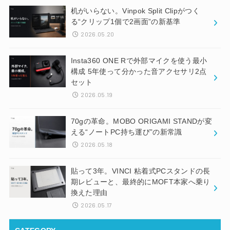
机がいらない。Vinpok Split Clipがつく
る“クリップ1個で2画面”の新基準
2026.05.20
Insta360 ONE Rで外部マイクを使う最小
構成 5年使って分かった音アクセサリ2点
セット
2026.05.19
70gの革命。MOBO ORIGAMI STANDが変
える“ノートPC持ち運び”の新常識
2026.05.18
貼って3年。VINCI 粘着式PCスタンドの長
期レビューと、最終的にMOFT本家へ乗り
換えた理由
2026.05.17