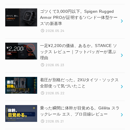
ゴツくて3,000円以下。Spigen Rugged
Armor PROが証明する“バンド一体型ケー
ス”の新基準
2026.05.24
一足¥2,200の価値、あるか。STANCE ソ
ックス レビュー｜フットバッガーが選ぶ
理由
2026.05.23
着圧が別格だった。2XUタイツ・ソックス
全部使って気づいたこと
2026.05.22
乗った瞬間に体幹が目覚める。Gililita スラ
ックレール エス、プロ目線レビュー
2026.05.21