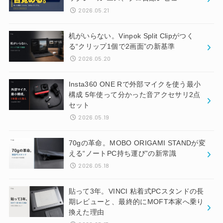
2026.05.21
机がいらない。Vinpok Split Clipがつく
る“クリップ1個で2画面”の新基準
2026.05.20
Insta360 ONE Rで外部マイクを使う最小
構成 5年使って分かった音アクセサリ2点
セット
2026.05.19
70gの革命。MOBO ORIGAMI STANDが変
える“ノートPC持ち運び”の新常識
2026.05.18
貼って3年。VINCI 粘着式PCスタンドの長
期レビューと、最終的にMOFT本家へ乗り
換えた理由