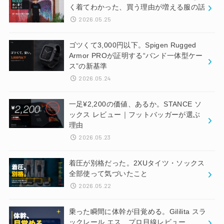
く着てわかった、買う理由が増える服の話
2026.05.25
ゴツくて3,000円以下。Spigen Rugged
Armor PROが証明する“バンド一体型ケー
ス”の新基準
2026.05.24
一足¥2,200の価値、あるか。STANCE ソ
ックス レビュー｜フットバッガーが選ぶ
理由
2026.05.23
着圧が別格だった。2XUタイツ・ソックス
全部使って気づいたこと
2026.05.22
乗った瞬間に体幹が目覚める。Gililita スラ
ックレール エス、プロ目線レビュー