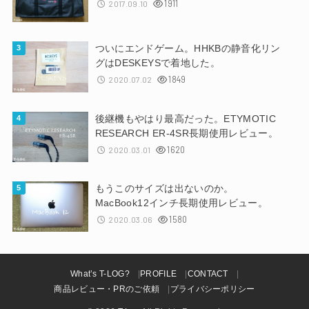
1911
2017.09.10
ついにエンドゲーム。HHKBの静音化リン
グはDESKEYSで着地した。
1849
2020.07.02
後継機もやはり最高だった。ETYMOTIC
RESEARCH ER-4SR長期使用レビュー。
1620
2020.03.01
もうこのサイズは出ないのか。
MacBook12インチ長期使用レビュー。
1580
2020.03.06
What’s T-LOG?
PROFILE
CONTACT
商品レビュー・PRのご依頼
プライバシーポリシー