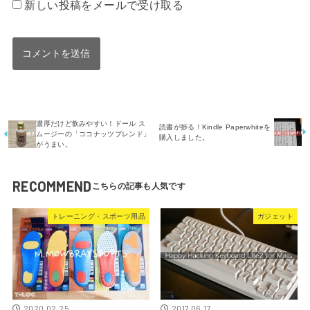
新しい投稿をメールで受け取る
濃厚だけど飲みやすい！ドール ス
読書が捗る！Kindle Paperwhiteを
ムージーの「ココナッツブレンド」
購入しました。
がうまい。
RECOMMEND
トレーニング・スポーツ用品
ガジェット
2020.02.25
2017.06.17