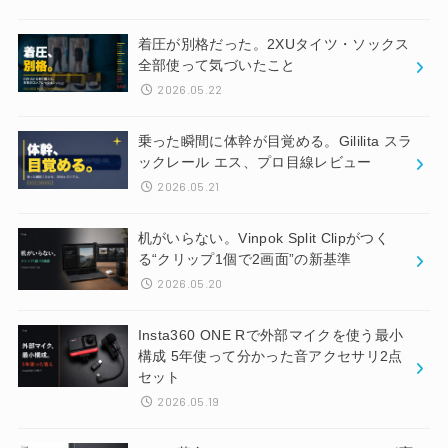
着圧が別格だった。2XUタイツ・ソックス
全部使って気づいたこと
2026.05.22
乗った瞬間に体幹が目覚める。Gililita スラ
ックレール エス、プロ目線レビュー
2026.05.21
机がいらない。Vinpok Split Clipがつく
る“クリップ1個で2画面”の新基準
2026.05.20
Insta360 ONE Rで外部マイクを使う最小
構成 5年使って分かった音アクセサリ2点
セット
2026.05.19