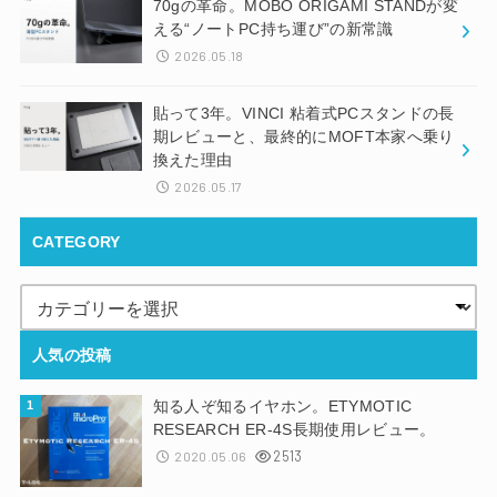
70gの革命。MOBO ORIGAMI STANDが変
える“ノートPC持ち運び”の新常識
2026.05.18
貼って3年。VINCI 粘着式PCスタンドの長
期レビューと、最終的にMOFT本家へ乗り
換えた理由
2026.05.17
CATEGORY
人気の投稿
知る人ぞ知るイヤホン。ETYMOTIC
RESEARCH ER-4S長期使用レビュー。
2513
2020.05.06