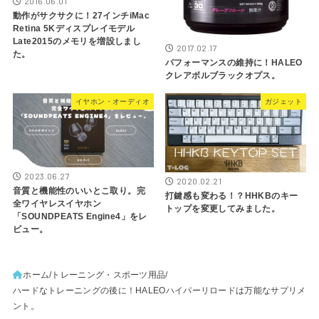
2016.06.01
動作がサクサクに！27インチiMac
Retina 5Kディスプレイモデル
Late2015のメモリを増設しまし
2017.02.17
た。
パフォーマンスの維持に！HALEO
クレアボルブラックオプス。
イヤホン・オーディオ
ガジェット
2023.06.27
2020.02.21
音質と機能性のいいとこ取り。完
打鍵感も変わる！？HHKBのキー
全ワイヤレスイヤホン
トップを変更してみました。
「SOUNDPEATS Engine4」をレ
ビュー。
ホーム
トレーニング・スポーツ用品
ハードなトレーニングの後に！HALEOハイパーリロードは万能なサプリメ
ント。