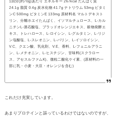
1回分(約70g)あたり エネルギー 267kcal たんぱく質
24.1g 脂質 0.4g 炭水化物 41.7g ナトリウム 53mg ビタミ
ンC 500mg ビタミンE 133mg 原材料名 マルトデキスト
リン、分離ホエイたんぱく、イソマルチュロース、L-カル
ニチンL-酒石酸塩、ブラッドオレンジエキス、穀物発酵エ
キス、トレハロース、L-ロイシン、L-グルタミン、L-リジ
ン塩酸塩、L-スレオニン、L-バリン、L-イソロイシン、
V.C、クエン酸、乳化剤、V.E、香料、L-フェニルアラニ
ン、L-メチオニン、L-ヒスチジン、甘味料(スクラロー
ス、アセスルファムK)、微粒二酸化ケイ素、(原材料の一
部に乳・小麦・大豆・オレンジを含む)
これだけ充実しています。
あまりプロテインと謳っているわけではないのですが、