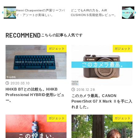
Henri Charpentierの芦屋リーフパ
どこでもAIRの力を。AiR
イ・アソートが美味しい。
CUSHION S長期使用レビュー。
RECOMMEND
ガジェット
ガジェット
2020.03.10
2016.12.28
HHKB BTとの比較も。HHKB
Professional HYBRID使用レビュ
このカメラ最高。CANON
ー。
PowerShot G7 X Mark Ⅱを手に入
れました。
ガジェット
ガジェット