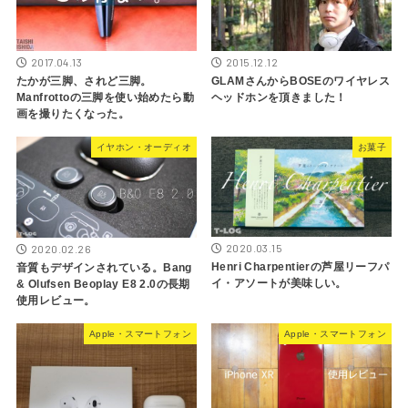
2017.04.13
2015.12.12
たかが三脚、されど三脚。
GLAMさんからBOSEのワイヤレス
Manfrottoの三脚を使い始めたら動
ヘッドホンを頂きました！
画を撮りたくなった。
イヤホン・オーディオ
お菓子
2020.03.15
2020.02.26
Henri Charpentierの芦屋リーフパ
音質もデザインされている。Bang
イ・アソートが美味しい。
& Olufsen Beoplay E8 2.0の長期
使用レビュー。
Apple・スマートフォン
Apple・スマートフォン