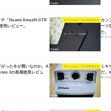
Huami Amazfit GTR
カン
ファッション・ライフスタイル
月使用レビュー。
ーツ
た。
2020
下がった今が買いなのか。A
ミキ
ファッション・ライフスタイル
 Series 3の長期使用レビュ
だ。V
2020