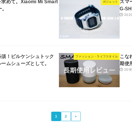
て。Xiaomi Mi Smart
スマ
ガジェット
ー。
G-S
2020
必須！ビルケンシュトック
こな
ファッション・ライフスタイル
ルームシューズとして。
期使
2018.
1
2
＞