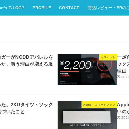
at’s T-LOG?
PROFILE
CONTACT
商品レビュー・PRの
ガーがNODDアパレルを
一足¥
ガジェット
った、買う理由が増える服
ック
理由
2026
た。2XUタイツ・ソック
App
Apple・スマートフォン
気づいたこと
いの
2021