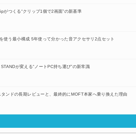
t Clipがつくる“クリップ1個で2画面”の新基準
部マイクを使う最小構成 5年使って分かった音アクセサリ2点セット
MI STANDが変える“ノートPC持ち運び”の新常識
PCスタンドの長期レビューと、最終的にMOFT本家へ乗り換えた理由